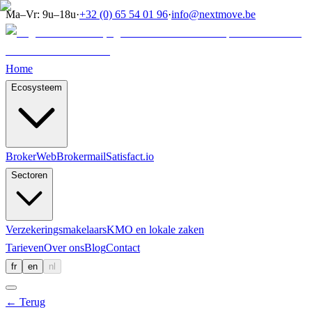
Ma–Vr: 9u–18u
·
+32 (0) 65 54 01 96
·
info@nextmove.be
Home
Ecosysteem
BrokerWeb
Brokermail
Satisfact.io
Sectoren
Verzekeringsmakelaars
KMO en lokale zaken
Tarieven
Over ons
Blog
Contact
fr
en
nl
←
Terug