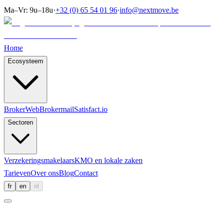
Ma–Vr: 9u–18u
·
+32 (0) 65 54 01 96
·
info@nextmove.be
Home
Ecosysteem
BrokerWeb
Brokermail
Satisfact.io
Sectoren
Verzekeringsmakelaars
KMO en lokale zaken
Tarieven
Over ons
Blog
Contact
fr
en
nl