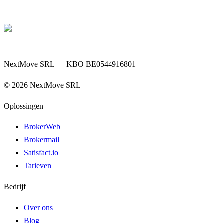
NextMove SRL — KBO BE0544916801
©
2026
NextMove SRL
Oplossingen
BrokerWeb
Brokermail
Satisfact.io
Tarieven
Bedrijf
Over ons
Blog