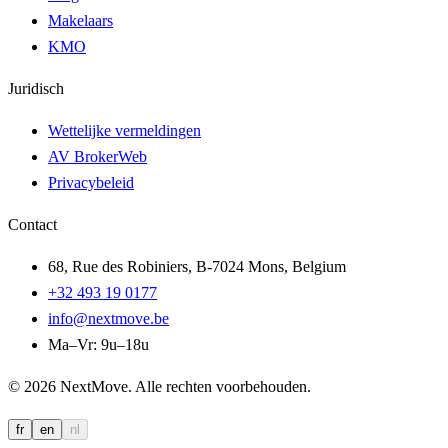
Makelaars
KMO
Juridisch
Wettelijke vermeldingen
AV BrokerWeb
Privacybeleid
Contact
68, Rue des Robiniers, B-7024 Mons, Belgium
+32 493 19 0177
info@nextmove.be
Ma–Vr: 9u–18u
©
2026
NextMove
.
Alle rechten voorbehouden.
fr
en
nl