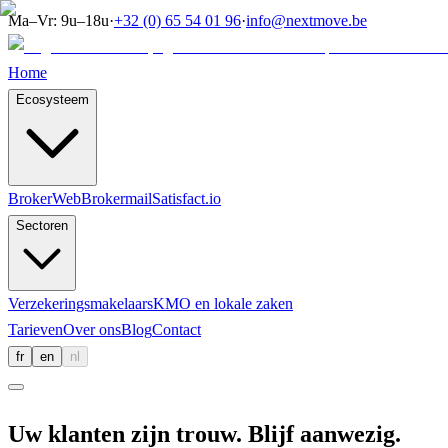
Ma–Vr: 9u–18u
·
+32 (0) 65 54 01 96
·
info@nextmove.be
Home
Ecosysteem
BrokerWeb
Brokermail
Satisfact.io
Sectoren
Verzekeringsmakelaars
KMO en lokale zaken
Tarieven
Over ons
Blog
Contact
fr
en
nl
Uw klanten zijn trouw. Blijf aanwezig.