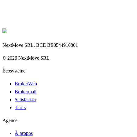
NextMove SRL, BCE BE0544916801
©
2026
NextMove SRL
Écosystème
BrokerWeb
Brokermail
Satisfact.io
Tarifs
Agence
À propos