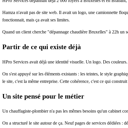
HPro Services dépannait déjà 2 000 foyers à Bruxelles et en Brabant, m
Hamza n'avait pas de site web. Il avait un logo, une camionnette floqu
fonctionnait, mais ça avait ses limites.
Quand un client cherche "dépannage chaudière Bruxelles" à 22h un soir 
Partir de ce qui existe déjà
HPro Services avait déjà une identité visuelle. Un logo. Des couleurs.
On s'est appuyé sur les éléments existants : les teintes, le style graph
le site, c'est la même entreprise. Cette cohérence, c'est ce qui construit
Un site pensé pour le métier
Un chauffagiste-plombier n'a pas les mêmes besoins qu'un cabinet com
On a structuré le site autour de ça. Neuf pages de services dédiées : 