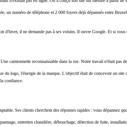
ais n'existait pas en ligne. On a conçu son site sur mesure à partir de
ée, un numéro de téléphone et 2 000 foyers déjà dépannés entre Bruxelle
d'hiver, il ne demande pas à ses voisins. Il ouvre Google. Et si vous n
 Une camionnette reconnaissable dans la rue. Notre travail n'était pas de
ique du logo, l'énergie de la marque. L'objectif était de concevoir un sit
 la confiance.
ptable. Ses clients cherchent des réponses rapides : vous dépannez quoi
dépannage, entretien chaudière, débouchage, détection de fuite, installa