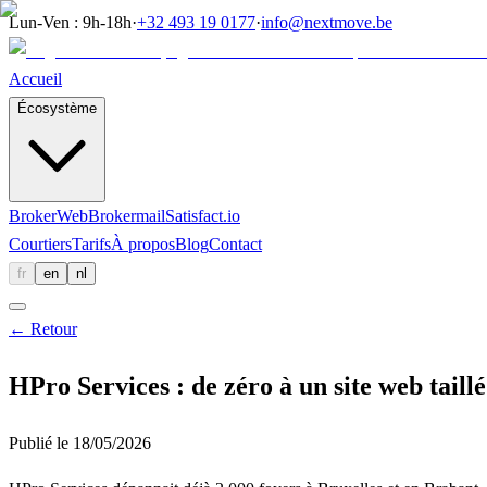
Lun-Ven : 9h-18h
·
+32 493 19 0177
·
info@nextmove.be
Accueil
Écosystème
BrokerWeb
Brokermail
Satisfact.io
Courtiers
Tarifs
À propos
Blog
Contact
fr
en
nl
←
Retour
HPro Services : de zéro à un site web taillé
Publié le
18/05/2026