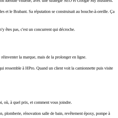
 son identité visuelle, avec une stratégie SEO et Google My Business.
s et le Brabant. Sa réputation se construisait au bouche-à-oreille. Ça
'y êtes pas, c'est un concurrent qui décroche.
 réinventer la marque, mais de la prolonger en ligne.
e qui ressemble à HPro. Quand un client voit la camionnette puis visite
, où, à quel prix, et comment vous joindre.
tion, plomberie, rénovation salle de bain, revêtement époxy, pompe à