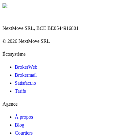
NextMove SRL, BCE BE0544916801
©
2026
NextMove SRL
Écosystème
BrokerWeb
Brokermail
Satisfact.io
Tarifs
Agence
À propos
Blog
Courtiers