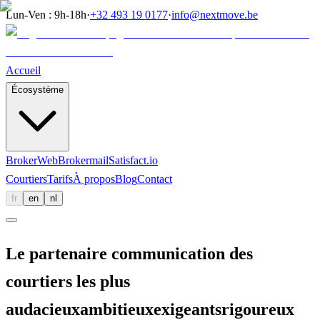
Lun-Ven : 9h-18h
·
+32 493 19 0177
·
info@nextmove.be
Accueil
Écosystème
BrokerWeb
Brokermail
Satisfact.io
Courtiers
Tarifs
À propos
Blog
Contact
fr
en
nl
Le partenaire communication des
courtiers les plus
audacieux
ambitieux
exigeants
rigoureux