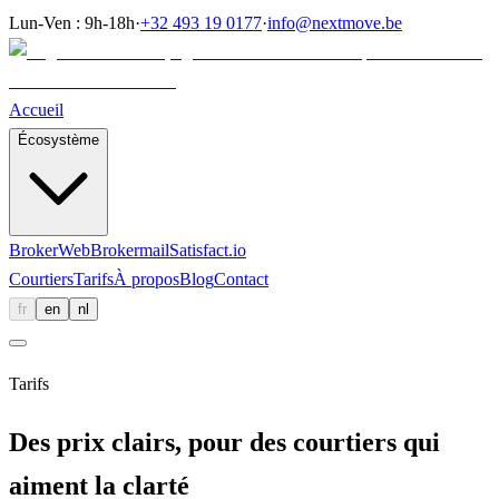
Lun-Ven : 9h-18h
·
+32 493 19 0177
·
info@nextmove.be
Accueil
Écosystème
BrokerWeb
Brokermail
Satisfact.io
Courtiers
Tarifs
À propos
Blog
Contact
fr
en
nl
Tarifs
Des prix clairs, pour des courtiers qui
aiment la clarté