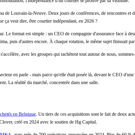
nsolidation, l'indépendance d'un courtier se prouve par sa visibilité.
a de Louvain-la-Neuve. Deux jours de conférences, de rencontres et de 
ue ça veut dire, être courtier indépendant, en 2026 ?
. Le format est simple : un CEO de compagnie d'assurance face à deux ou
 puis d'autres encore. À chaque rotation, le même sujet finissait par r
i s'accélère, avec les groupes qui rachètent tout autour de nous, somm
e secteur en parle - mais parce qu'elle était posée là, devant le CEO d'un
ent. La réalité du marché, concentrée dans une salle.
achetés en Belgique
. Un tiers de ces acquisitions sont le fait de deux a
Clover, créé en 2024 avec le soutien de Hg Capital.
de M&A
, avec près de 700 opérations annoncées en 2024. Plus de 60 % d'e