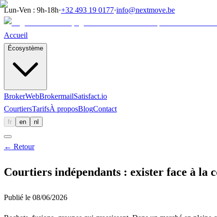
Lun-Ven : 9h-18h
·
+32 493 19 0177
·
info@nextmove.be
Accueil
Écosystème
BrokerWeb
Brokermail
Satisfact.io
Courtiers
Tarifs
À propos
Blog
Contact
fr
en
nl
←
Retour
Courtiers indépendants : exister face à la
Publié le
08/06/2026