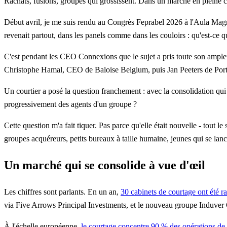
Rachats, fusions, groupes qui grossissent. Dans un marché en pleine co
Début avril, je me suis rendu au Congrès Feprabel 2026 à l'Aula Magn
revenait partout, dans les panels comme dans les couloirs : qu'est-ce q
C'est pendant les CEO Connexions que le sujet a pris toute son ampleur
Christophe Hamal, CEO de Baloise Belgium, puis Jan Peeters de Portima,
Un courtier a posé la question franchement : avec la consolidation qu
progressivement des agents d'un groupe ?
Cette question m'a fait tiquer. Pas parce qu'elle était nouvelle - tout l
groupes acquéreurs, petits bureaux à taille humaine, jeunes qui se lanc
Un marché qui se consolide à vue d'œil
Les chiffres sont parlants. En un an,
30 cabinets de courtage ont été r
via Five Arrows Principal Investments, et le nouveau groupe Induver 
À l'échelle européenne,
le courtage concentre 90 % des opérations 