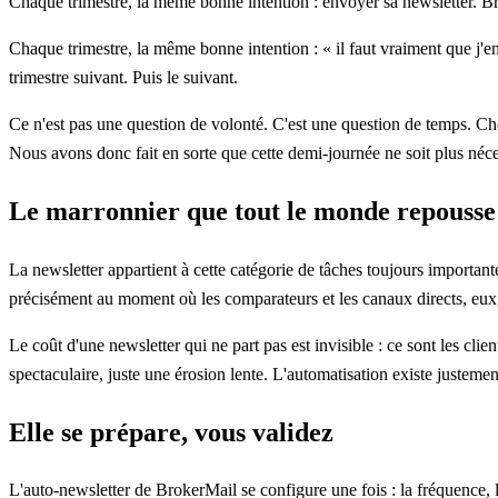
Chaque trimestre, la même bonne intention : envoyer sa newsletter. Br
Chaque trimestre, la même bonne intention : « il faut vraiment que j'en
trimestre suivant. Puis le suivant.
Ce n'est pas une question de volonté. C'est une question de temps. Chois
Nous avons donc fait en sorte que cette demi-journée ne soit plus néce
Le marronnier que tout le monde repousse
La newsletter appartient à cette catégorie de tâches toujours importante
précisément au moment où les comparateurs et les canaux directs, eux, 
Le coût d'une newsletter qui ne part pas est invisible : ce sont les cli
spectaculaire, juste une érosion lente. L'automatisation existe justement
Elle se prépare, vous validez
L'auto-newsletter de BrokerMail se configure une fois : la fréquence, l