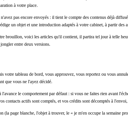
aration à votre place.
avez pas encore envoyés : il tient le compte des contenus déjà diffusés 
 rédige un objet et une introduction adaptés à votre cabinet, à partir des a
rouillon, voici les articles qu'il contient, il partira tel jour à telle heu
 jongler entre deux versions.
is votre tableau de bord, vous approuvez, vous reportez ou vous annule
ant que vous ne l'ayez décidé.
l'avance le comportement par défaut : si vous ne faites rien avant l'échéan
s vos contacts actifs sont comptés, et vos crédits sont décomptés à l'en
ion (la page blanche, l'objet à trouver, le « je m'en occupe la semaine pr