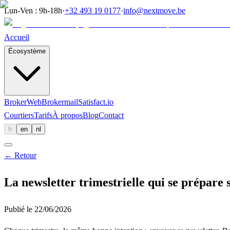
Lun-Ven : 9h-18h
·
+32 493 19 0177
·
info@nextmove.be
Accueil
Écosystème
BrokerWeb
Brokermail
Satisfact.io
Courtiers
Tarifs
À propos
Blog
Contact
fr
en
nl
←
Retour
La newsletter trimestrielle qui se prépare s
Publié le
22/06/2026