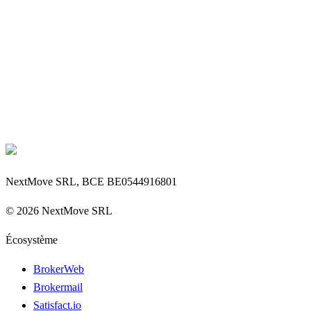
NextMove SRL, BCE BE0544916801
©
2026
NextMove SRL
Écosystème
BrokerWeb
Brokermail
Satisfact.io