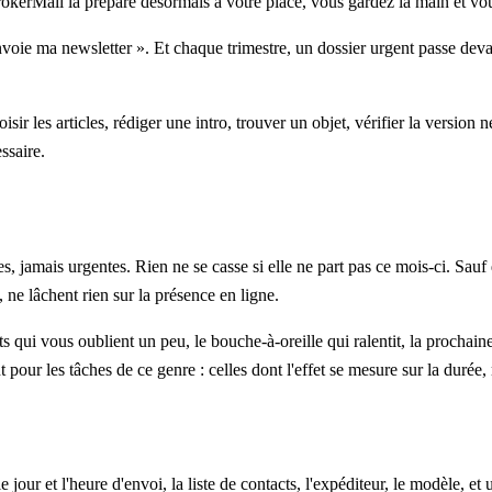
okerMail la prépare désormais à votre place, vous gardez la main et vou
voie ma newsletter ». Et chaque trimestre, un dossier urgent passe devant
ir les articles, rédiger une intro, trouver un objet, vérifier la version
ssaire.
s, jamais urgentes. Rien ne se casse si elle ne part pas ce mois-ci. Sauf
ne lâchent rien sur la présence en ligne.
ents qui vous oublient un peu, le bouche-à-oreille qui ralentit, la proch
 pour les tâches de ce genre : celles dont l'effet se mesure sur la durée,
e jour et l'heure d'envoi, la liste de contacts, l'expéditeur, le modèle, 