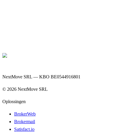
NextMove SRL — KBO BE0544916801
©
2026
NextMove SRL
Oplossingen
BrokerWeb
Brokermail
Satisfact.io