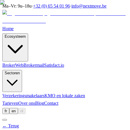
Ma–Vr: 9u–18u
·
+32 (0) 65 54 01 96
·
info@nextmove.be
Home
Ecosysteem
BrokerWeb
Brokermail
Satisfact.io
Sectoren
Verzekeringsmakelaars
KMO en lokale zaken
Tarieven
Over ons
Blog
Contact
fr
en
nl
←
Terug