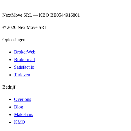
NextMove SRL — KBO BE0544916801
©
2026
NextMove SRL
Oplossingen
BrokerWeb
Brokermail
Satisfact.io
Tarieven
Bedrijf
Over ons
Blog
Makelaars
KMO