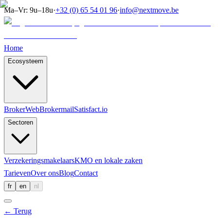
Ma–Vr: 9u–18u
·
+32 (0) 65 54 01 96
·
info@nextmove.be
Home
Ecosysteem
BrokerWeb
Brokermail
Satisfact.io
Sectoren
Verzekeringsmakelaars
KMO en lokale zaken
Tarieven
Over ons
Blog
Contact
fr
en
nl
←
Terug