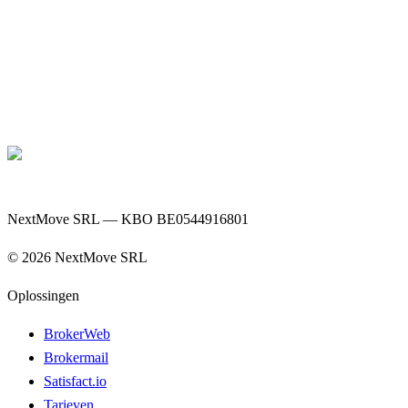
NextMove SRL — KBO BE0544916801
©
2026
NextMove SRL
Oplossingen
BrokerWeb
Brokermail
Satisfact.io
Tarieven