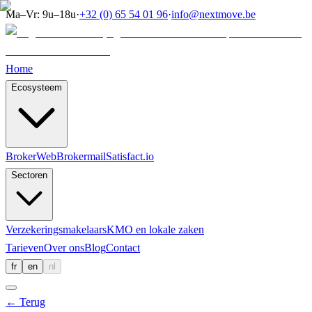
Ma–Vr: 9u–18u
·
+32 (0) 65 54 01 96
·
info@nextmove.be
Home
Ecosysteem
BrokerWeb
Brokermail
Satisfact.io
Sectoren
Verzekeringsmakelaars
KMO en lokale zaken
Tarieven
Over ons
Blog
Contact
fr
en
nl
←
Terug